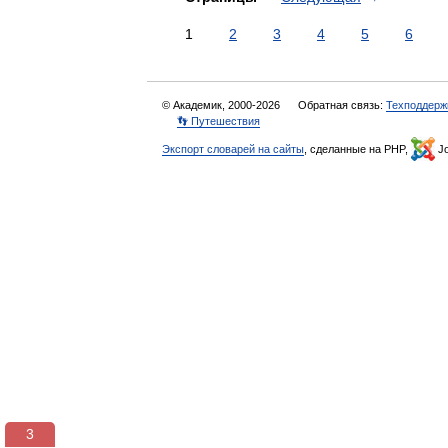
1
2
3
4
5
6
© Академик, 2000-2026
Обратная связь:
Техподдерж
👣 Путешествия
Экспорт словарей на сайты
, сделанные на PHP,
Jo
3