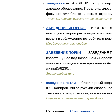
заведение
— ЗАВЕДЕНИЕ, я, ср, с опр
7
дающее образование. Предполагалось с
факультетами биотехническим, агроно
Толковый словарь русских существительны
ЗАВЕДЕНИЕ ИГОРНОЕ
— ИГОРНОЕ ЗА
8
помощью которой рекламодатель (рек
вводит в заблуждение потребителя ре
Юридическая энциклопедия
ЗАВЕДЕНИЕ ПОРКИ
— «ЗАВЕДЕНИЕ ПОР
9
известен у нас под названием «Порося
ученики колледжа в консервативной Ам
жизни&#8230; …
Энциклопедия кино
заведение петли
— бифилярный подво
10
Ю.С.Кабиров. Англо русский словарь по 
Тематики электротехника, основные п
Справочник технического переводчика
Страницы
Следующая
→