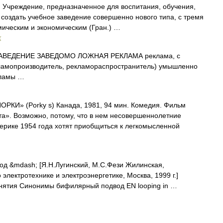
. Учреждение, предназначенное для воспитания, обучения,
оздать учебное заведение совершенно нового типа, с тремя
мическим и экономическим (Гран.) …
х
ВЕДЕНИЕ ЗАВЕДОМО ЛОЖНАЯ РЕКЛАМА реклама, с
ламопроизводитель, рекламораспространитель) умышленно
кламы …
КИ» (Porky s) Канада, 1981, 94 мин. Комедия. Фильм
та». Возможно, потому, что в нем несовершеннолетние
ерике 1954 года хотят приобщиться к легкомысленной
д &mdash; [Я.Н.Лугинский, М.С.Фези Жилинская,
электротехнике и электроэнергетике, Москва, 1999 г.]
онятия Синонимы бифилярный подвод EN looping in …