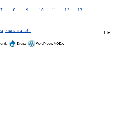
7
8
9
10
11
12
13
ка
,
Реклама на сайте
18+
omla,
Drupal,
WordPress, MODx.