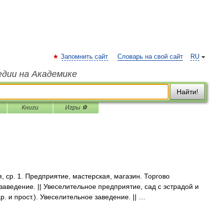
Запомнить сайт
Словарь на свой сайт
RU
едии на Академике
Найти!
Книги
Игры ⚽
ср. 1. Предприятие, мастерская, магазин. Торгово
ведение. || Увеселительное предприятие, сад с эстрадой и
ар. и прост.). Увеселительное заведение. || …