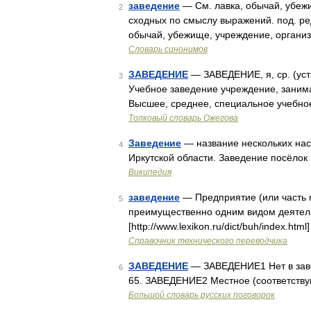
заведение
— См. лавка, обычай, убежи
2
сходных по смыслу выражений. под. ред
обычай, убежище, учреждение, органи
Словарь синонимов
ЗАВЕДЕНИЕ
— ЗАВЕДЕНИЕ, я, ср. (уст
3
Учебное заведение учреждение, зани
Высшее, среднее, специальное учебное
Толковый словарь Ожегова
Заведение
— название нескольких нас
4
Иркутской области. Заведение посёлок
Википедия
заведение
— Предприятие (или часть 
5
преимущественно одним видом деятел
[http://www.lexikon.ru/dict/buh/index.ht
Справочник технического переводчика
ЗАВЕДЕНИЕ
— ЗАВЕДЕНИЕ1 Нет в завед
6
65. ЗАВЕДЕНИЕ2 Местное (соответствую
Большой словарь русских поговорок