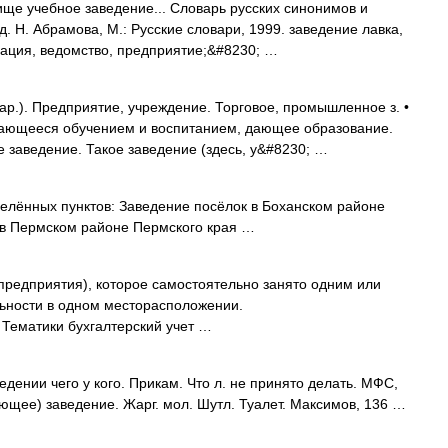
ще учебное заведение... Словарь русских синонимов и
. Н. Абрамова, М.: Русские словари, 1999. заведение лавка,
зация, ведомство, предприятие;&#8230; …
ар.). Предприятие, учреждение. Торговое, промышленное з. •
мающееся обучением и воспитанием, дающее образование.
 заведение. Такое заведение (здесь, у&#8230; …
елённых пунктов: Заведение посёлок в Боханском районе
 в Пермском районе Пермского края …
предприятия), которое самостоятельно занято одним или
ьности в одном месторасположении.
ml] Тематики бухгалтерский учет …
ении чего у кого. Прикам. Что л. не принято делать. МФС,
щее) заведение. Жарг. мол. Шутл. Туалет. Максимов, 136 …